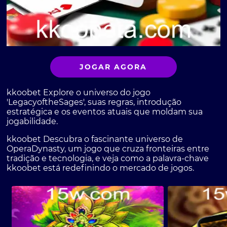
JOGAR AGORA
kkoobet Explore o universo do jogo
'LegacyoftheSages', suas regras, introdução
estratégica e os eventos atuais que moldam sua
jogabilidade.
kkoobet Descubra o fascinante universo de
OperaDynasty, um jogo que cruza fronteiras entre
tradição e tecnologia, e veja como a palavra-chave
kkoobet está redefinindo o mercado de jogos.