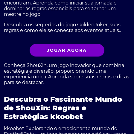
encontram. Aprenda como iniciar sua jornada e
dominar as regras essenciais para se tornar um
mestre no jogo.
Descubra os segredos do jogo GoldenJoker, suas
regras e como ele se conecta aos eventos atuais..
JOGAR AGORA
Conheça ShouXin, um jogo inovador que combina
estratégia e diversão, proporcionando uma
experiência única. Aprenda sobre suas regras e dicas
para se destacar.
Descubra o Fascinante Mundo
de ShouXin: Regras e
Estratégias kkoobet
kkoobet Explorando o emocionante mundo do