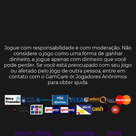
Jogue com responsabilidade e com moderação. Não
considere o jogo como uma forma de ganhar
dinheiro, e jogue apenas com dinheiro que você
pode perder. Se você está preocupado com seu jogo
ou afetado pelo jogo de outra pessoa, entre em
contato com o
GamCare
or
Jogadores Anônimos
para obter ajuda.
Jogos De Tabuleiro
Jogos De Bingo
Bacará