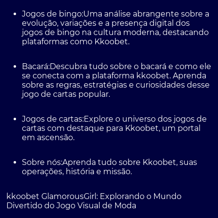
Jogos de bingo
:Uma análise abrangente sobre a
evolução, variações e a presença digital dos
jogos de bingo na cultura moderna, destacando
plataformas como Kkoobet.
Bacará
:Descubra tudo sobre o bacará e como ele
se conecta com a plataforma kkoobet. Aprenda
sobre as regras, estratégias e curiosidades desse
jogo de cartas popular.
Jogos de cartas
:Explore o universo dos jogos de
cartas com destaque para Kkoobet, um portal
em ascensão.
Sobre nós
:Aprenda tudo sobre Kkoobet, suas
operações, história e missão.
kkoobet GlamorousGirl: Explorando o Mundo
Divertido do Jogo Visual de Moda