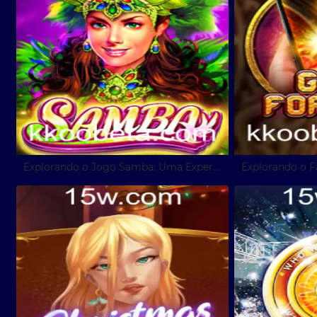
Explorando o Jogo Samba: Uma Experiência Vibrante e Envolvente