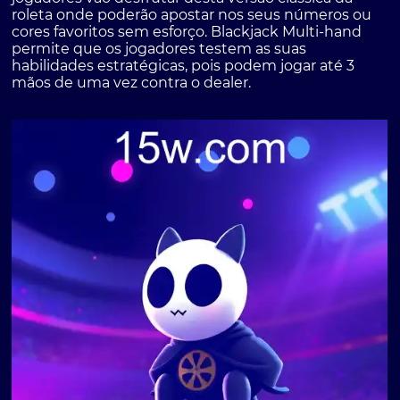
roleta onde poderão apostar nos seus números ou
cores favoritos sem esforço. Blackjack Multi-hand
permite que os jogadores testem as suas
habilidades estratégicas, pois podem jogar até 3
mãos de uma vez contra o dealer.