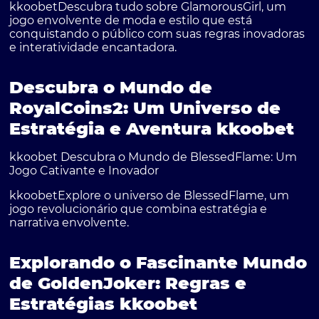
kkoobetDescubra tudo sobre GlamorousGirl, um
jogo envolvente de moda e estilo que está
conquistando o público com suas regras inovadoras
e interatividade encantadora.
Descubra o Mundo de
RoyalCoins2: Um Universo de
Estratégia e Aventura kkoobet
kkoobet Descubra o Mundo de BlessedFlame: Um
Jogo Cativante e Inovador
kkoobetExplore o universo de BlessedFlame, um
jogo revolucionário que combina estratégia e
narrativa envolvente.
Explorando o Fascinante Mundo
de GoldenJoker: Regras e
Estratégias kkoobet