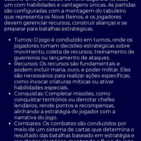
um com habilidades e vantagens únicas. As partidas
são configuradas com a montagem do tabuleiro
que representa os Nove Reinos, e os jogadores
devem gerenciar recursos, construir alianças e se
preparar para batalhas estratégicas.
Turnos:
O jogo é conduzido em turnos, onde os
jogadores tomam decisões estratégicas sobre
movimento, coleta de recursos, treinamento de
guerreiros ou lançamento de ataques.
Recursos:
Os recursos são fundamentais e
podem incluir mana, ouro, e poder militar. Eles
são necessários para realizar ações específicas,
como invocar criaturas míticas ou ativar
habilidades especiais.
Conquistas:
Completar missões, como
conquistar territórios ou derrotar chefes
lendários, rende pontos e recompensas,
alinhando a estratégia do jogador com a
narrativa do jogo.
Combates:
Os combates são conduzidos por
meio de um sistema de cartas que determina o
resultado das batalhas baseado em estratégia e