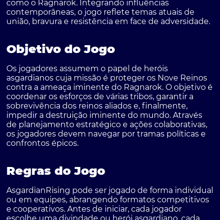
como o Ragnarok. Integrando influências
contemporâneas, o jogo reflete temas atuais de
união, bravura e resistência em face de adversidade.
Objetivo do Jogo
Os jogadores assumem o papel de heróis
asgardianos cuja missão é proteger os Nove Reinos
contra a ameaça iminente do Ragnarok. O objetivo é
coordenar os esforços de várias tribos, garantir a
sobrevivência dos reinos aliados e, finalmente,
impedir a destruição iminente do mundo. Através
de planejamento estratégico e ações colaborativas,
os jogadores devem navegar por tramas políticas e
confrontos épicos.
Regras do Jogo
AsgardianRising
pode ser jogado de forma individual
ou em equipes, abrangendo formatos competitivos
e cooperativos. Antes de iniciar, cada jogador
escolhe uma divindade ou herói asgardiano, cada