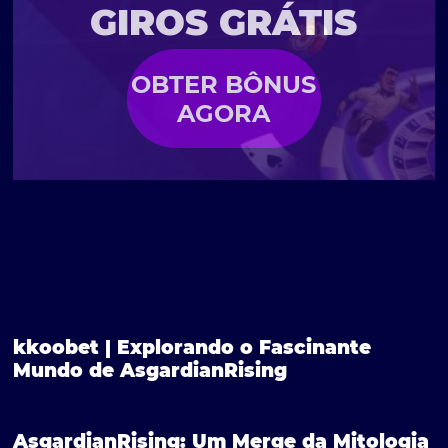
GIROS GRÁTIS
OBTER BÔNUS
AGORA
kkoobet | Explorando o Fascinante
Mundo de AsgardianRising
AsgardianRising: Um Merge da Mitologia