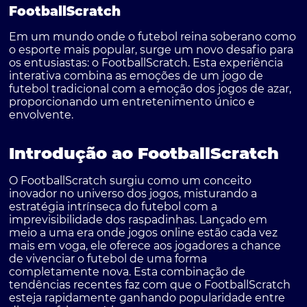
FootballScratch
Em um mundo onde o futebol reina soberano como
o esporte mais popular, surge um novo desafio para
os entusiastas: o
FootballScratch
. Esta experiência
interativa combina as emoções de um jogo de
futebol tradicional com a emoção dos jogos de azar,
proporcionando um entretenimento único e
envolvente.
Introdução ao FootballScratch
O
FootballScratch
surgiu como um conceito
inovador no universo dos jogos, misturando a
estratégia intrínseca do futebol com a
imprevisibilidade dos raspadinhas. Lançado em
meio a uma era onde jogos online estão cada vez
mais em voga, ele oferece aos jogadores a chance
de vivenciar o futebol de uma forma
completamente nova. Esta combinação de
tendências recentes faz com que o FootballScratch
esteja rapidamente ganhando popularidade entre