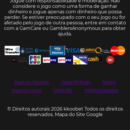
Jogue com responsabilidade e moderação. Não
considere o jogo como uma forma de ganhar
dinheiro e jogue apenas com dinheiro que possa
perder. Se estiver preocupado com o seu jogo ou for
afetado pelo jogo de outra pessoa, entre em contato
com a
GamCare
ou
GamblersAnonymous
para obter
ajuda.
Jogos De Tabuleiro
Jogos De Bingo
Bacará
Jogos De Cartas
Sobre Nós
Notícias Expressas
© Direitos autorais 2026 kkoobet Todos os direitos
reservados.
Mapa do Site Google