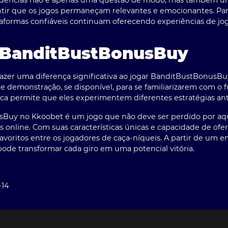
ndências não é apenas uma questão de modo, mas também u
tir que os jogos permaneçam relevantes e emocionantes. Par
lataformas confiáveis continuam oferecendo experiências de jo
o BanditBustBonusBuy
azer uma diferença significativa ao jogar BanditBustBonusB
e demonstração, se disponível, para se familiarizarem com o
ática permite que eles experimentem diferentes estratégias an
usBuy no Kkoobet é um jogo que não deve ser perdido por a
online. Com suas características únicas e capacidade de ofe
voritos entre os jogadores de caça-níqueis. A partir de um e
 pode transformar cada giro em uma potencial vitória.
-14