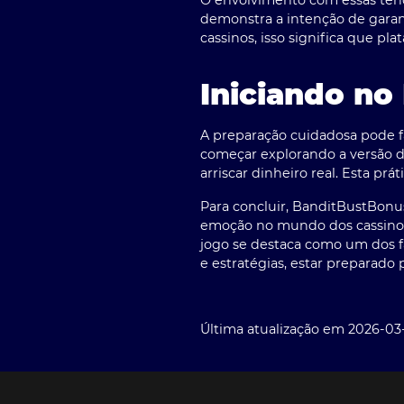
O envolvimento com essas te
demonstra a intenção de garan
cassinos, isso significa que p
Iniciando n
A preparação cuidadosa pode f
começar explorando a versão d
arriscar dinheiro real. Esta pr
Para concluir, BanditBustBon
emoção no mundo dos cassinos 
jogo se destaca como um dos fa
e estratégias, estar preparado
Última atualização em 2026-03