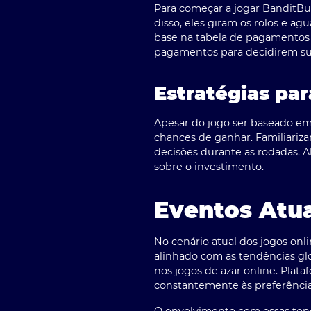
Para começar a jogar BanditBu
disso, eles giram os rolos e 
base na tabela de pagamentos 
pagamentos para decidirem sua
Estratégias pa
Apesar do jogo ser baseado em 
chances de ganhar. Familiariz
decisões durante as rodadas. 
sobre o investimento.
Eventos Atua
No cenário atual dos jogos on
alinhado com as tendências glo
nos jogos de azar online. Pla
constantemente às preferência