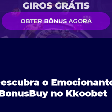
GIROS GRÁTIS
OBTER BÔNUS AGORA
Descubra o Emocionant
tBonusBuy no Kkoobet