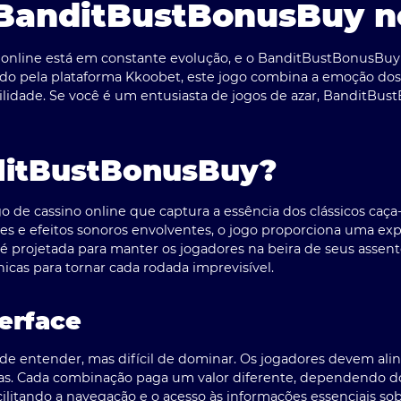
BanditBustBonusBuy n
online está em constante evolução, e o
BanditBustBonusBuy
do pela plataforma
Kkoobet
, este jogo combina a emoção dos
lidade. Se você é um entusiasta de jogos de azar, BanditB
ditBustBonusBuy?
de cassino online que captura a essência dos clássicos caça
s e efeitos sonoros envolventes, o jogo proporciona uma exp
é projetada para manter os jogadores na beira de seus assent
icas para tornar cada rodada imprevisível.
erface
de entender, mas difícil de dominar. Os jogadores devem alin
s. Cada combinação paga um valor diferente, dependendo do
facilitando a navegação e o acesso às informações essenciais so