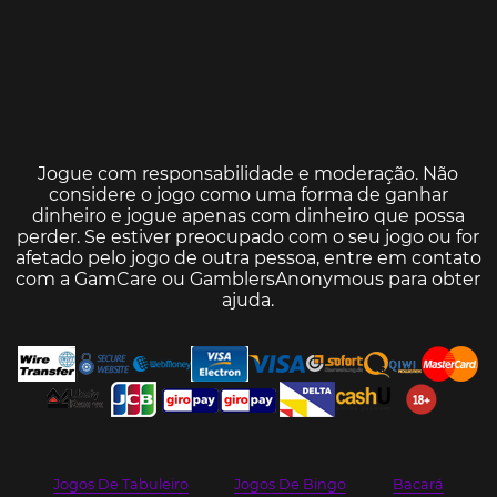
Jogue com responsabilidade e moderação. Não
considere o jogo como uma forma de ganhar
dinheiro e jogue apenas com dinheiro que possa
perder. Se estiver preocupado com o seu jogo ou for
afetado pelo jogo de outra pessoa, entre em contato
com a
GamCare
ou
GamblersAnonymous
para obter
ajuda.
Jogos De Tabuleiro
Jogos De Bingo
Bacará