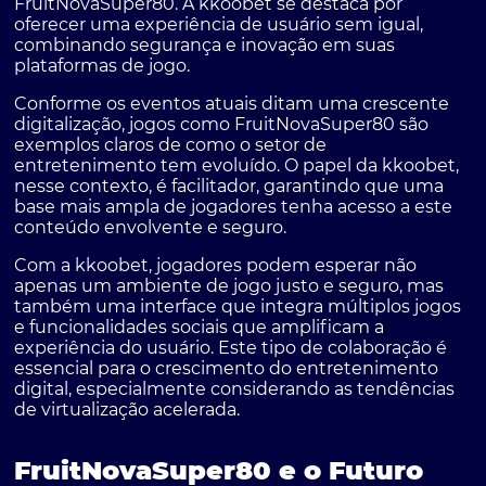
FruitNovaSuper80. A kkoobet se destaca por
oferecer uma experiência de usuário sem igual,
combinando segurança e inovação em suas
plataformas de jogo.
Conforme os eventos atuais ditam uma crescente
digitalização, jogos como FruitNovaSuper80 são
exemplos claros de como o setor de
entretenimento tem evoluído. O papel da kkoobet,
nesse contexto, é facilitador, garantindo que uma
base mais ampla de jogadores tenha acesso a este
conteúdo envolvente e seguro.
Com a kkoobet, jogadores podem esperar não
apenas um ambiente de jogo justo e seguro, mas
também uma interface que integra múltiplos jogos
e funcionalidades sociais que amplificam a
experiência do usuário. Este tipo de colaboração é
essencial para o crescimento do entretenimento
digital, especialmente considerando as tendências
de virtualização acelerada.
FruitNovaSuper80 e o Futuro