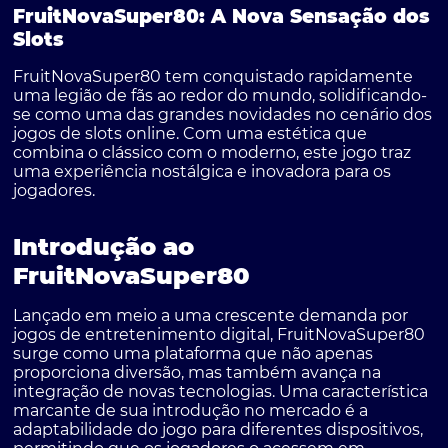
FruitNovaSuper80: A Nova Sensação dos
Slots
FruitNovaSuper80 tem conquistado rapidamente
uma legião de fãs ao redor do mundo, solidificando-
se como uma das grandes novidades no cenário dos
jogos de slots online. Com uma estética que
combina o clássico com o moderno, este jogo traz
uma experiência nostálgica e inovadora para os
jogadores.
Introdução ao
FruitNovaSuper80
Lançado em meio a uma crescente demanda por
jogos de entretenimento digital, FruitNovaSuper80
surge como uma plataforma que não apenas
proporciona diversão, mas também avança na
integração de novas tecnologias. Uma característica
marcante de sua introdução no mercado é a
adaptabilidade do jogo para diferentes dispositivos,