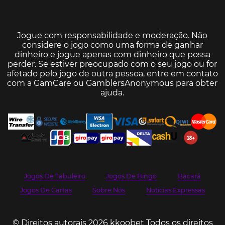
Jogue com responsabilidade e moderação. Não
considere o jogo como uma forma de ganhar
dinheiro e jogue apenas com dinheiro que possa
perder. Se estiver preocupado com o seu jogo ou for
afetado pelo jogo de outra pessoa, entre em contato
com a
GamCare
ou
GamblersAnonymous
para obter
ajuda.
Jogos De Tabuleiro
Jogos De Bingo
Bacará
Jogos De Cartas
Sobre Nós
Notícias Expressas
© Direitos autorais 2026 kkoobet Todos os direitos