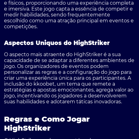
e físicos, proporcionando uma experiência completa
e imersiva. Este jogo capta a essência de competir e
medir habilidades, sendo frequentemente
escolhido como uma atração principal em eventos e
competições.
Aspectos Uniquos do HighStriker
O aspecto mais atraente do HighStriker é a sua
capacidade de se adaptar a diferentes ambientes de
jogo. Os organizadores de eventos podem
personalizar as regras e a configuração do jogo para
criar uma experiência única para os participantes. A
inclusão do kkoobet, um tema que remete a
estratégias e apostas emocionantes, agrega valor ao
jogo, incentivando os jogadores a desenvolverem
suas habilidades e adotarem táticas inovadoras.
Regras e Como Jogar
HighStriker