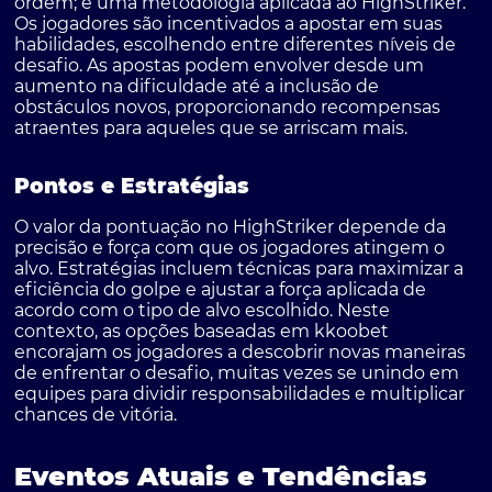
ordem; é uma metodologia aplicada ao HighStriker.
Os jogadores são incentivados a apostar em suas
habilidades, escolhendo entre diferentes níveis de
desafio. As apostas podem envolver desde um
aumento na dificuldade até a inclusão de
obstáculos novos, proporcionando recompensas
atraentes para aqueles que se arriscam mais.
Pontos e Estratégias
O valor da pontuação no HighStriker depende da
precisão e força com que os jogadores atingem o
alvo. Estratégias incluem técnicas para maximizar a
eficiência do golpe e ajustar a força aplicada de
acordo com o tipo de alvo escolhido. Neste
contexto, as opções baseadas em kkoobet
encorajam os jogadores a descobrir novas maneiras
de enfrentar o desafio, muitas vezes se unindo em
equipes para dividir responsabilidades e multiplicar
chances de vitória.
Eventos Atuais e Tendências