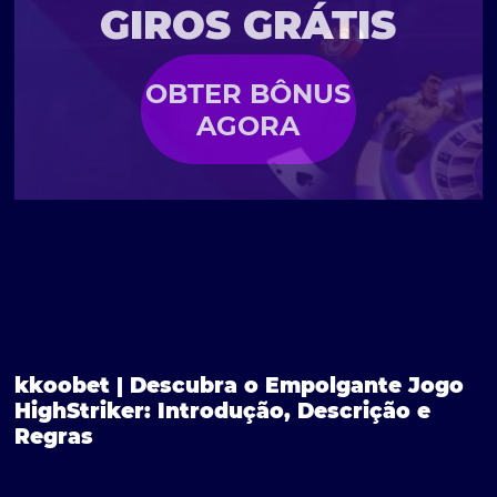
GIROS GRÁTIS
OBTER BÔNUS
AGORA
kkoobet | Descubra o Empolgante Jogo
HighStriker: Introdução, Descrição e
Regras