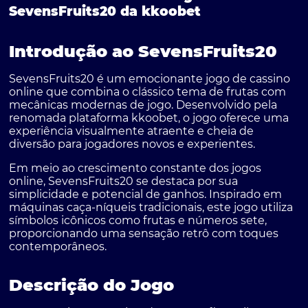
SevensFruits20 da kkoobet
Introdução ao SevensFruits20
SevensFruits20 é um emocionante jogo de cassino
online que combina o clássico tema de frutas com
mecânicas modernas de jogo. Desenvolvido pela
renomada plataforma kkoobet, o jogo oferece uma
experiência visualmente atraente e cheia de
diversão para jogadores novos e experientes.
Em meio ao crescimento constante dos jogos
online, SevensFruits20 se destaca por sua
simplicidade e potencial de ganhos. Inspirado em
máquinas caça-níqueis tradicionais, este jogo utiliza
símbolos icônicos como frutas e números sete,
proporcionando uma sensação retrô com toques
contemporâneos.
Descrição do Jogo