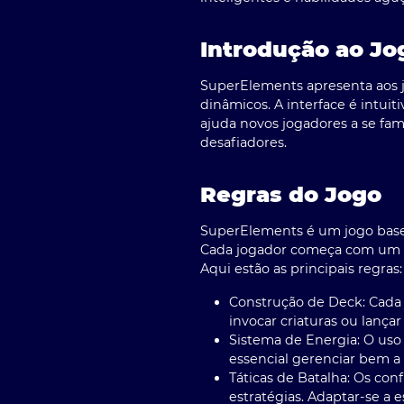
Introdução ao Jo
SuperElements apresenta aos 
dinâmicos. A interface é intuitiv
ajuda novos jogadores a se fam
desafiadores.
Regras do Jogo
SuperElements é um jogo basea
Cada jogador começa com um c
Aqui estão as principais regras:
Construção de Deck:
Cada 
invocar criaturas ou lançar
Sistema de Energia:
O uso 
essencial gerenciar bem a
Táticas de Batalha:
Os conf
estratégias. Adaptar-se a e