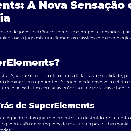
nts: A Nova Sensação 
ia
do de jogos eletrônicos como uma proposta inovadora para o
alentosa, o jogo mistura elementos clássicos com tecnologi
erElements?
tratégia que combina elementos de fantasia e realidade, pe
ara dominar seus oponentes. A jogabilidade envolve a coleta
erra e ar, cada um com suas próprias características e habilid
 Trás de SuperElements
 o equilíbrio dos quatro elementos foi destruído, resultand
jogadores são encarregados de restaurar a paz e a harmonia, u
çadas.