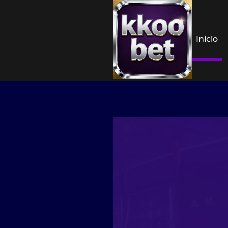
Início