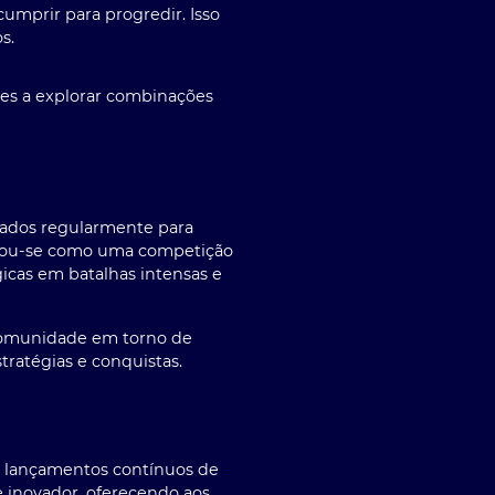
umprir para progredir. Isso
s.
es a explorar combinações
çados regularmente para
acou-se como uma competição
gicas em batalhas intensas e
comunidade em torno de
ratégias e conquistas.
 lançamentos contínuos de
e inovador, oferecendo aos