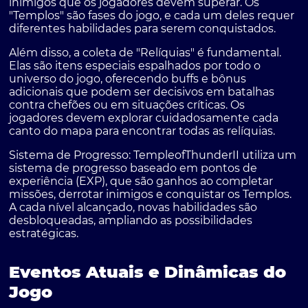
inimigos que os jogadores devem superar. Os
"Templos" são fases do jogo, e cada um deles requer
diferentes habilidades para serem conquistados.
Além disso, a coleta de "Relíquias" é fundamental.
Elas são itens especiais espalhados por todo o
universo do jogo, oferecendo buffs e bônus
adicionais que podem ser decisivos em batalhas
contra chefões ou em situações críticas. Os
jogadores devem explorar cuidadosamente cada
canto do mapa para encontrar todas as relíquias.
Sistema de Progresso:
TempleofThunderII utiliza um
sistema de progresso baseado em pontos de
experiência (EXP), que são ganhos ao completar
missões, derrotar inimigos e conquistar os Templos.
A cada nível alcançado, novas habilidades são
desbloqueadas, ampliando as possibilidades
estratégicas.
Eventos Atuais e Dinâmicas do
Jogo