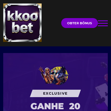
OBTER BÔNUS
EXCLUSIVE
GANHE
20